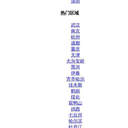
深圳
热门区域
武汉
南京
杭州
成都
重庆
天津
大兴安岭
黑河
伊春
齐齐哈尔
佳木斯
鹤岗
绥化
双鸭山
鸡西
七台河
哈尔滨
牡丹江