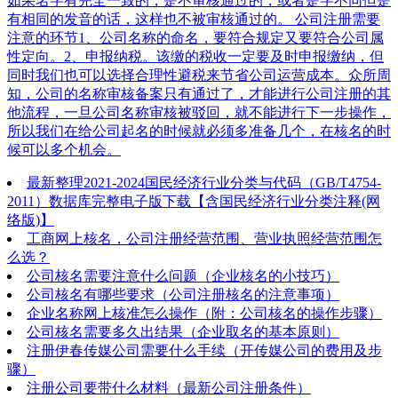
如果名字有完全一致的，是不审核通过的，或者是字不同但是
有相同的发音的话，这样也不被审核通过的。 公司注册需要
注意的环节1、公司名称的命名，要符合规定又要符合公司属
性定向。2、申报纳税。该缴的税收一定要及时申报缴纳，但
同时我们也可以选择合理性避税来节省公司运营成本。众所周
知，公司的名称审核备案只有通过了，才能进行公司注册的其
他流程，一旦公司名称审核被驳回，就不能进行下一步操作，
所以我们在给公司起名的时候就必须多准备几个，在核名的时
候可以多个机会。
最新整理2021-2024国民经济行业分类与代码（GB/T4754-
2011）数据库完整电子版下载【含国民经济行业分类注释(网
络版)】
工商网上核名，公司注册经营范围、营业执照经营范围怎
么选？
公司核名需要注意什么问题（企业核名的小技巧）
公司核名有哪些要求（公司注册核名的注意事项）
企业名称网上核准怎么操作（附：公司核名的操作步骤）
公司核名需要多久出结果（企业取名的基本原则）
注册伊春传媒公司需要什么手续（开传媒公司的费用及步
骤）
注册公司要带什么材料（最新公司注册条件）