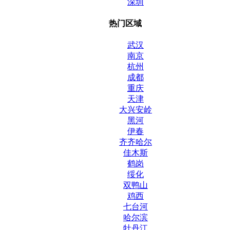
深圳
热门区域
武汉
南京
杭州
成都
重庆
天津
大兴安岭
黑河
伊春
齐齐哈尔
佳木斯
鹤岗
绥化
双鸭山
鸡西
七台河
哈尔滨
牡丹江