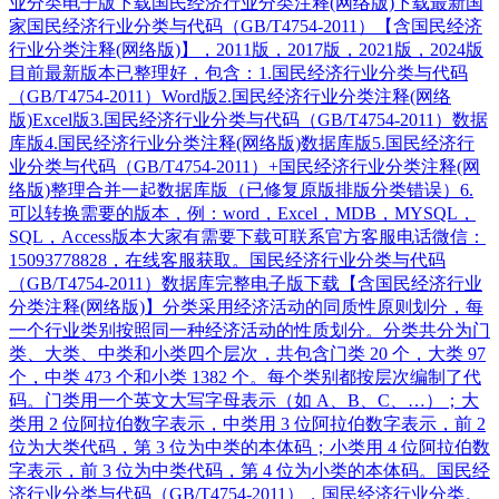
业分类电子版下载国民经济行业分类注释(网络版)下载最新国
家国民经济行业分类与代码（GB/T4754-2011）【含国民经济
行业分类注释(网络版)】，2011版，2017版，2021版，2024版
目前最新版本已整理好，包含：1.国民经济行业分类与代码
（GB/T4754-2011）Word版2.国民经济行业分类注释(网络
版)Excel版3.国民经济行业分类与代码（GB/T4754-2011）数据
库版4.国民经济行业分类注释(网络版)数据库版5.国民经济行
业分类与代码（GB/T4754-2011）+国民经济行业分类注释(网
络版)整理合并一起数据库版（已修复原版排版分类错误）6.
可以转换需要的版本，例：word，Excel，MDB，MYSQL，
SQL，Access版本大家有需要下载可联系官方客服电话微信：
15093778828，在线客服获取。国民经济行业分类与代码
（GB/T4754-2011）数据库完整电子版下载【含国民经济行业
分类注释(网络版)】分类采用经济活动的同质性原则划分，每
一个行业类别按照同一种经济活动的性质划分。分类共分为门
类、大类、中类和小类四个层次，共包含门类 20 个，大类 97
个，中类 473 个和小类 1382 个。每个类别都按层次编制了代
码。门类用一个英文大写字母表示（如 A、B、C、…）；大
类用 2 位阿拉伯数字表示，中类用 3 位阿拉伯数字表示，前 2
位为大类代码，第 3 位为中类的本体码；小类用 4 位阿拉伯数
字表示，前 3 位为中类代码，第 4 位为小类的本体码。国民经
济行业分类与代码（GB/T4754-2011），国民经济行业分类。