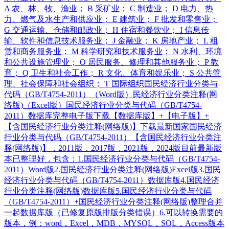
A 农、林、牧、渔业； B 采矿业； C 制造业； D 电力、热
力、燃气及水生产和供应业； E 建筑业； F 批发和零售业；
G 交通运输、仓储和邮政业； H 住宿和餐饮业； I 信息传
输、软件和信息技术服务业； J 金融业； K 房地产业； L 租
赁和商务服务业； M 科学研究和技术服务业； N 水利、环境
和公共设施管理业； O 居民服务、修理和其他服务业； P 教
育； Q 卫生和社会工作； R 文化、体育和娱乐业； S 公共管
理、社会保障和社会组织； T 国际组织国民经济行业分类与
代码（GB/T4754-2011）（Word版）民经济行业分类注释(网
络版)（Excel版）国民经济行业分类与代码（GB/T4754-
2011）数据库完整电子版下载【数据库版】+【电子版】+
【含国民经济行业分类注释(网络版)】下载最新国家国民经济
行业分类与代码（GB/T4754-2011）【含国民经济行业分类注
释(网络版)】，2011版，2017版，2021版，2024版目前最新版
本已整理好，包含：1.国民经济行业分类与代码（GB/T4754-
2011）Word版2.国民经济行业分类注释(网络版)Excel版3.国民
经济行业分类与代码（GB/T4754-2011）数据库版4.国民经济
行业分类注释(网络版)数据库版5.国民经济行业分类与代码
（GB/T4754-2011）+国民经济行业分类注释(网络版)整理合并
一起数据库版（已修复原版排版分类错误）6.可以转换需要的
版本，例：word，Excel，MDB，MYSQL，SQL，Access版本