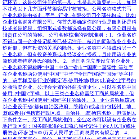
记环节，这是公司注册的第一步，也是非常重要的一步，如果
不注意以下几方面环节很容易审核被拒。公司名称格式书写：
企业名称是由省市--字号--行业--有限公司四个部分构成。比如
企业核名财务有限公司。你首先要确定你的行业是服务还是科
技或者是贸易，组织形式多数都选择有限公司，有限公司是有
限责任公司的简称。 公司名称核准的管制准则 ：1、企业名称
不得与同一企业登记机关已登记注册、核准的同制造业企业名
称近似，但有投资的关系的除外。企业名称中不得成份另一个
企业名称，但有投资关系或者经该企业授权，且使用该企业的
简称或者特定姓氏的除外。 2、除国务院立即设立的企业外，
企业名称不得称呼“中国”“中华”“省市”“国家”“国际性”等红字;
在企业名称两边使用“中国”“中华”“全国”“国家”“国际”等字样
的，该字样应是行业的限定语;使用外地(境内)出资企业字号的
外商独资企业、公理会全资的外商投资企业，可以在名称中间
使用“(中国)”字样。以上三类企业名称需经工商总局核准，但
在企业名称中间使用“国际”字样的除外。 3、企业名称应该冠
以企业设于省(都有自治区政府、院辖市)或者市(包括州、地、
盟)或者县(包括市行政区域、自治县、旗)所辖名称，但满足以
下条件之一、经工商总局核准的，企业名称可以设有企业所在
地行政区划：国务院批准的;工商总局登记注册的;人民币(或注
册资金)不超过5000万元人民币的;工商总局内有规定的。4、