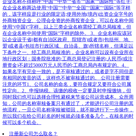
企业名称不得称呼“中国”“中华”“省市”“国家”“国际性”等红字;
在企业名称两边使用“中国”“中华”“全国”“国家”“国际”等字样
的，该字样应是行业的限定语;使用外地(境内)出资企业字号的
外商独资企业、公理会全资的外商投资企业，可以在名称中间
使用“(中国)”字样。以上三类企业名称需经工商总局核准，但
在企业名称中间使用“国际”字样的除外。 3、企业名称应该冠
以企业设于省(都有自治区政府、院辖市)或者市(包括州、地、
盟)或者县(包括市行政区域、自治县、旗)所辖名称，但满足以
下条件之一、经工商总局核准的，企业名称可以设有企业所在
地行政区划：国务院批准的;工商总局登记注册的;人民币(或注
册资金)不超过5000万元人民币的;工商总局内有规定的。4、
如果名字有完全一致的，是不审核通过的，或者是字不同但是
有相同的发音的话，这样也不被审核通过的。 公司注册需要
注意的环节1、公司名称的命名，要符合规定又要符合公司属
性定向。2、申报纳税。该缴的税收一定要及时申报缴纳，但
同时我们也可以选择合理性避税来节省公司运营成本。众所周
知，公司的名称审核备案只有通过了，才能进行公司注册的其
他流程，一旦公司名称审核被驳回，就不能进行下一步操作，
所以我们在给公司起名的时候就必须多准备几个，在核名的时
候可以多个机会。
注册新公司怎么取名？