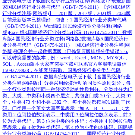
业分类电子版下载国民经济行业分类注释(网络版)下载最新国
家国民经济行业分类与代码（GB/T4754-2011）【含国民经济
行业分类注释(网络版)】，2011版，2017版，2021版，2024版
目前最新版本已整理好，包含：1.国民经济行业分类与代码
（GB/T4754-2011）Word版2.国民经济行业分类注释(网络
版)Excel版3.国民经济行业分类与代码（GB/T4754-2011）数据
库版4.国民经济行业分类注释(网络版)数据库版5.国民经济行
业分类与代码（GB/T4754-2011）+国民经济行业分类注释(网
络版)整理合并一起数据库版（已修复原版排版分类错误）6.
可以转换需要的版本，例：word，Excel，MDB，MYSQL，
SQL，Access版本大家有需要下载可联系官方客服电话微信：
15093778828，在线客服获取。国民经济行业分类与代码
（GB/T4754-2011）数据库完整电子版下载【含国民经济行业
分类注释(网络版)】分类采用经济活动的同质性原则划分，每
一个行业类别按照同一种经济活动的性质划分。分类共分为门
类、大类、中类和小类四个层次，共包含门类 20 个，大类 97
个，中类 473 个和小类 1382 个。每个类别都按层次编制了代
码。门类用一个英文大写字母表示（如 A、B、C、…）；大
类用 2 位阿拉伯数字表示，中类用 3 位阿拉伯数字表示，前 2
位为大类代码，第 3 位为中类的本体码；小类用 4 位阿拉伯数
字表示，前 3 位为中类代码，第 4 位为小类的本体码。国民经
济行业分类与代码（GB/T4754-2011），国民经济行业分类。