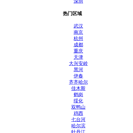
深圳
热门区域
武汉
南京
杭州
成都
重庆
天津
大兴安岭
黑河
伊春
齐齐哈尔
佳木斯
鹤岗
绥化
双鸭山
鸡西
七台河
哈尔滨
牡丹江