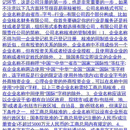
记环节，这是公司注册的第一步，也是非常重要的一步，如果
不注意以下几方面环节很容易审核被拒。公司名称格式书写：
企业名称是由省市--字号--行业--有限公司四个部分构成。比如
企业核名财务有限公司。你首先要确定你的行业是服务还是科
技或者是贸易，组织形式多数都选择有限公司，有限公司是有
限责任公司的简称。 公司名称核准的管制准则 ：1、企业名称
不得与同一企业登记机关已登记注册、核准的同制造业企业名
称近似，但有投资的关系的除外。企业名称中不得成份另一个
企业名称，但有投资关系或者经该企业授权，且使用该企业的
简称或者特定姓氏的除外。 2、除国务院立即设立的企业外，
企业名称不得称呼“中国”“中华”“省市”“国家”“国际性”等红字;
在企业名称两边使用“中国”“中华”“全国”“国家”“国际”等字样
的，该字样应是行业的限定语;使用外地(境内)出资企业字号的
外商独资企业、公理会全资的外商投资企业，可以在名称中间
使用“(中国)”字样。以上三类企业名称需经工商总局核准，但
在企业名称中间使用“国际”字样的除外。 3、企业名称应该冠
以企业设于省(都有自治区政府、院辖市)或者市(包括州、地、
盟)或者县(包括市行政区域、自治县、旗)所辖名称，但满足以
下条件之一、经工商总局核准的，企业名称可以设有企业所在
地行政区划：国务院批准的;工商总局登记注册的;人民币(或注
册资金)不超过5000万元人民币的;工商总局内有规定的。4、