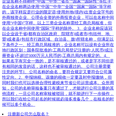
企业名称不得称呼“中国”“中华”“省市”“国家”“国际性”等红字;
在企业名称两边使用“中国”“中华”“全国”“国家”“国际”等字样
的，该字样应是行业的限定语;使用外地(境内)出资企业字号的
外商独资企业、公理会全资的外商投资企业，可以在名称中间
使用“(中国)”字样。以上三类企业名称需经工商总局核准，但
在企业名称中间使用“国际”字样的除外。 3、企业名称应该冠
以企业设于省(都有自治区政府、院辖市)或者市(包括州、地、
盟)或者县(包括市行政区域、自治县、旗)所辖名称，但满足以
下条件之一、经工商总局核准的，企业名称可以设有企业所在
地行政区划：国务院批准的;工商总局登记注册的;人民币(或注
册资金)不超过5000万元人民币的;工商总局内有规定的。4、
如果名字有完全一致的，是不审核通过的，或者是字不同但是
有相同的发音的话，这样也不被审核通过的。 公司注册需要
注意的环节1、公司名称的命名，要符合规定又要符合公司属
性定向。2、申报纳税。该缴的税收一定要及时申报缴纳，但
同时我们也可以选择合理性避税来节省公司运营成本。众所周
知，公司的名称审核备案只有通过了，才能进行公司注册的其
他流程，一旦公司名称审核被驳回，就不能进行下一步操作，
所以我们在给公司起名的时候就必须多准备几个，在核名的时
候可以多个机会。
注册新公司怎么取名？