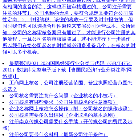
如果名字有完全一致的，是不审核通过的，或者是字不同但是
有相同的发音的话，这样也不被审核通过的。 公司注册需要
注意的环节1、公司名称的命名，要符合规定又要符合公司属
性定向。2、申报纳税。该缴的税收一定要及时申报缴纳，但
同时我们也可以选择合理性避税来节省公司运营成本。众所周
知，公司的名称审核备案只有通过了，才能进行公司注册的其
他流程，一旦公司名称审核被驳回，就不能进行下一步操作，
所以我们在给公司起名的时候就必须多准备几个，在核名的时
候可以多个机会。
最新整理2021-2024国民经济行业分类与代码（GB/T4754-
2011）数据库完整电子版下载【含国民经济行业分类注释(网
络版)】
工商网上核名，公司注册经营范围、营业执照经营范围怎
么选？
公司核名需要注意什么问题（企业核名的小技巧）
公司核名有哪些要求（公司注册核名的注意事项）
企业名称网上核准怎么操作（附：公司核名的操作步骤）
公司核名需要多久出结果（企业取名的基本原则）
注册南京传媒公司需要什么手续（开传媒公司的费用及步
骤）
注册公司要带什么材料（最新公司注册条件）