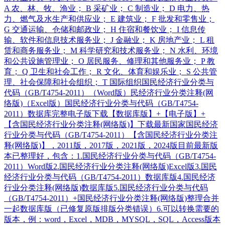
A 农、林、牧、渔业； B 采矿业； C 制造业； D 电力、热
力、燃气及水生产和供应业； E 建筑业； F 批发和零售业；
G 交通运输、仓储和邮政业； H 住宿和餐饮业； I 信息传
输、软件和信息技术服务业； J 金融业； K 房地产业； L 租
赁和商务服务业； M 科学研究和技术服务业； N 水利、环境
和公共设施管理业； O 居民服务、修理和其他服务业； P 教
育； Q 卫生和社会工作； R 文化、体育和娱乐业； S 公共管
理、社会保障和社会组织； T 国际组织国民经济行业分类与
代码（GB/T4754-2011）（Word版）民经济行业分类注释(网
络版)（Excel版）国民经济行业分类与代码（GB/T4754-
2011）数据库完整电子版下载【数据库版】+【电子版】+
【含国民经济行业分类注释(网络版)】下载最新国家国民经济
行业分类与代码（GB/T4754-2011）【含国民经济行业分类注
释(网络版)】，2011版，2017版，2021版，2024版目前最新版
本已整理好，包含：1.国民经济行业分类与代码（GB/T4754-
2011）Word版2.国民经济行业分类注释(网络版)Excel版3.国民
经济行业分类与代码（GB/T4754-2011）数据库版4.国民经济
行业分类注释(网络版)数据库版5.国民经济行业分类与代码
（GB/T4754-2011）+国民经济行业分类注释(网络版)整理合并
一起数据库版（已修复原版排版分类错误）6.可以转换需要的
版本，例：word，Excel，MDB，MYSQL，SQL，Access版本