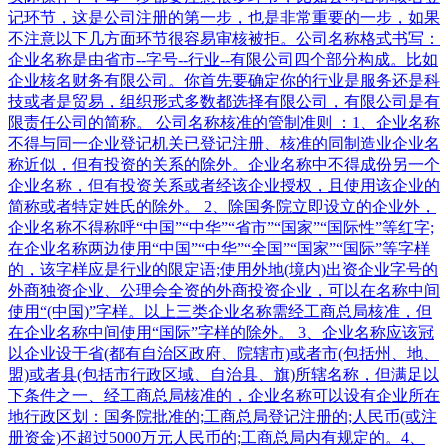
记环节，这是公司注册的第一步，也是非常重要的一步，如果
不注意以下几方面环节很容易审核被拒。公司名称格式书写：
企业名称是由省市--字号--行业--有限公司四个部分构成。比如
企业核名财务有限公司。你首先要确定你的行业是服务还是科
技或者是贸易，组织形式多数都选择有限公司，有限公司是有
限责任公司的简称。 公司名称核准的管制准则 ：1、企业名称
不得与同一企业登记机关已登记注册、核准的同制造业企业名
称近似，但有投资的关系的除外。企业名称中不得成份另一个
企业名称，但有投资关系或者经该企业授权，且使用该企业的
简称或者特定姓氏的除外。 2、除国务院立即设立的企业外，
企业名称不得称呼“中国”“中华”“省市”“国家”“国际性”等红字;
在企业名称两边使用“中国”“中华”“全国”“国家”“国际”等字样
的，该字样应是行业的限定语;使用外地(境内)出资企业字号的
外商独资企业、公理会全资的外商投资企业，可以在名称中间
使用“(中国)”字样。以上三类企业名称需经工商总局核准，但
在企业名称中间使用“国际”字样的除外。 3、企业名称应该冠
以企业设于省(都有自治区政府、院辖市)或者市(包括州、地、
盟)或者县(包括市行政区域、自治县、旗)所辖名称，但满足以
下条件之一、经工商总局核准的，企业名称可以设有企业所在
地行政区划：国务院批准的;工商总局登记注册的;人民币(或注
册资金)不超过5000万元人民币的;工商总局内有规定的。4、