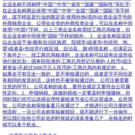
企业名称不得称呼“中国”“中华”“省市”“国家”“国际性”等红字;
在企业名称两边使用“中国”“中华”“全国”“国家”“国际”等字样
的，该字样应是行业的限定语;使用外地(境内)出资企业字号的
外商独资企业、公理会全资的外商投资企业，可以在名称中间
使用“(中国)”字样。以上三类企业名称需经工商总局核准，但
在企业名称中间使用“国际”字样的除外。 3、企业名称应该冠
以企业设于省(都有自治区政府、院辖市)或者市(包括州、地、
盟)或者县(包括市行政区域、自治县、旗)所辖名称，但满足以
下条件之一、经工商总局核准的，企业名称可以设有企业所在
地行政区划：国务院批准的;工商总局登记注册的;人民币(或注
册资金)不超过5000万元人民币的;工商总局内有规定的。4、
如果名字有完全一致的，是不审核通过的，或者是字不同但是
有相同的发音的话，这样也不被审核通过的。 公司注册需要
注意的环节1、公司名称的命名，要符合规定又要符合公司属
性定向。2、申报纳税。该缴的税收一定要及时申报缴纳，但
同时我们也可以选择合理性避税来节省公司运营成本。众所周
知，公司的名称审核备案只有通过了，才能进行公司注册的其
他流程，一旦公司名称审核被驳回，就不能进行下一步操作，
所以我们在给公司起名的时候就必须多准备几个，在核名的时
候可以多个机会。