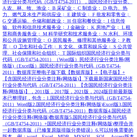
济行业分类与代码（GB/T4754-2011），国民经济行业分类。
A 农、林、牧、渔业； B 采矿业； C 制造业； D 电力、热
力、燃气及水生产和供应业； E 建筑业； F 批发和零售业；
G 交通运输、仓储和邮政业； H 住宿和餐饮业； I 信息传
输、软件和信息技术服务业； J 金融业； K 房地产业； L 租
赁和商务服务业； M 科学研究和技术服务业； N 水利、环境
和公共设施管理业； O 居民服务、修理和其他服务业； P 教
育； Q 卫生和社会工作； R 文化、体育和娱乐业； S 公共管
理、社会保障和社会组织； T 国际组织国民经济行业分类与
代码（GB/T4754-2011）（Word版）民经济行业分类注释(网
络版)（Excel版）国民经济行业分类与代码（GB/T4754-
2011）数据库完整电子版下载【数据库版】+【电子版】+
【含国民经济行业分类注释(网络版)】下载最新国家国民经济
行业分类与代码（GB/T4754-2011）【含国民经济行业分类注
释(网络版)】，2011版，2017版，2021版，2024版目前最新版
本已整理好，包含：1.国民经济行业分类与代码（GB/T4754-
2011）Word版2.国民经济行业分类注释(网络版)Excel版3.国民
经济行业分类与代码（GB/T4754-2011）数据库版4.国民经济
行业分类注释(网络版)数据库版5.国民经济行业分类与代码
（GB/T4754-2011）+国民经济行业分类注释(网络版)整理合并
一起数据库版（已修复原版排版分类错误）6.可以转换需要的
版本，例：word，Excel，MDB，MYSQL，SQL，Access版本