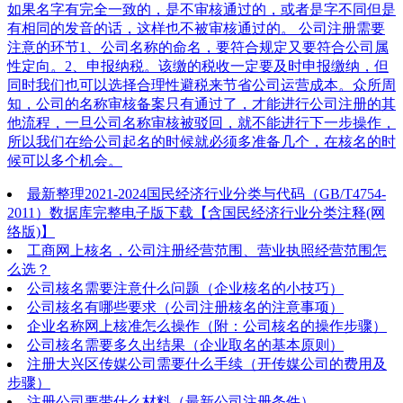
如果名字有完全一致的，是不审核通过的，或者是字不同但是
有相同的发音的话，这样也不被审核通过的。 公司注册需要
注意的环节1、公司名称的命名，要符合规定又要符合公司属
性定向。2、申报纳税。该缴的税收一定要及时申报缴纳，但
同时我们也可以选择合理性避税来节省公司运营成本。众所周
知，公司的名称审核备案只有通过了，才能进行公司注册的其
他流程，一旦公司名称审核被驳回，就不能进行下一步操作，
所以我们在给公司起名的时候就必须多准备几个，在核名的时
候可以多个机会。
最新整理2021-2024国民经济行业分类与代码（GB/T4754-
2011）数据库完整电子版下载【含国民经济行业分类注释(网
络版)】
工商网上核名，公司注册经营范围、营业执照经营范围怎
么选？
公司核名需要注意什么问题（企业核名的小技巧）
公司核名有哪些要求（公司注册核名的注意事项）
企业名称网上核准怎么操作（附：公司核名的操作步骤）
公司核名需要多久出结果（企业取名的基本原则）
注册大兴区传媒公司需要什么手续（开传媒公司的费用及
步骤）
注册公司要带什么材料（最新公司注册条件）