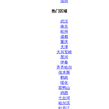
深圳
热门区域
武汉
南京
杭州
成都
重庆
天津
大兴安岭
黑河
伊春
齐齐哈尔
佳木斯
鹤岗
绥化
双鸭山
鸡西
七台河
哈尔滨
牡丹江