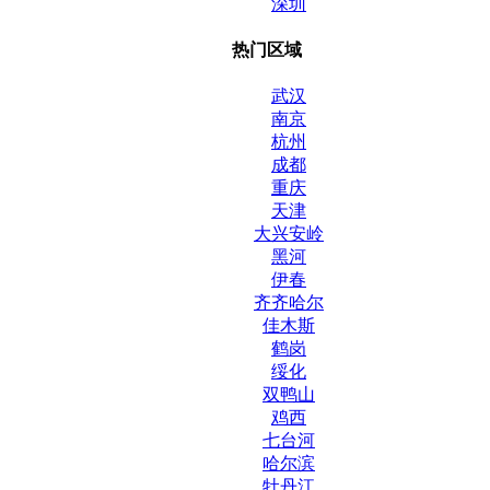
深圳
热门区域
武汉
南京
杭州
成都
重庆
天津
大兴安岭
黑河
伊春
齐齐哈尔
佳木斯
鹤岗
绥化
双鸭山
鸡西
七台河
哈尔滨
牡丹江