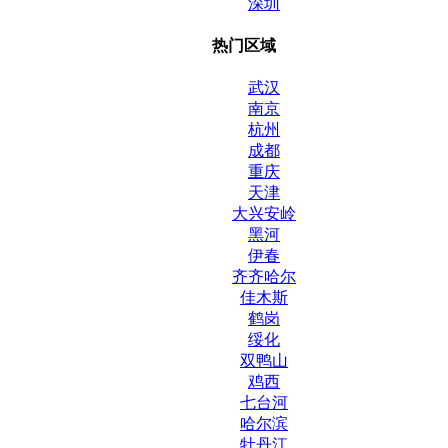
深圳
热门区域
武汉
南京
杭州
成都
重庆
天津
大兴安岭
黑河
伊春
齐齐哈尔
佳木斯
鹤岗
绥化
双鸭山
鸡西
七台河
哈尔滨
牡丹江