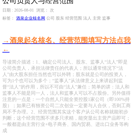
公司负责人与经营范围
日期 : 2026-08-01 浏览：
次
标签：
酒泉企业核名网
公司 股东 经营范围 法人 主营 监事
→酒泉起名核名、经营范围填写方法点我
←
导读简介描述：1、确定公司法人、股东、监事人“法人”即是
公司负责人，承担法律责任的代表人；所以通常情况下“法
人”由大股东担任当然也可以外聘；股东就是公司的投资人，
可为1个也可以为多个；“监事人”从法律意义上来讲起到监
督“法人”的作用，所以不可由“法人”兼任；简单的讲：法人和
监事人不能是同一人，法人和监事人可以不占股份。另外值得
注意的一点是：一个自然人只能全资控股1家公司（即100%持
股）；如果已有独资公司二次创业一定要与人合伙，否则工商
局不予办理。2、经营范围其实这个客户从公司名称就能初步
判断；这个经营范围不求多只求精，能突显出主营产品即可；
一般都是由主营行业+电子商务、国内贸易、进出口业务等构
成