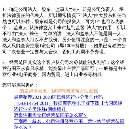
1、确定公司法人、股东、监事人“法人”即是公司负责人，承
担法律责任的代表人；所以通常情况下“法人”由大股东担任当
然也可以外聘；股东就是公司的投资人，可为1个也可以为多
个；“监事人”从法律意义上来讲起到监督“法人”的作用，所以
不可由“法人”兼任；简单的讲：法人和监事人不能是同一人，
法人和监事人可以不占股份。另外值得注意的一点是：一个自
然人只能全资控股1家公司（即100%持股）；如果已有独资公
司二次创业一定要与人合伙，否则工商局不予办理。
2、经营范围其实这个客户从公司名称就能初步判断；这个经
营范围不求多只求精，能突显出主营产品即可；一般都是由主
营行业+电子商务、国内贸易、进出口业务等构成
您可能感兴趣的：
→ 酒泉起名核名、经营范围填写方法点我
最新整理2021-2024国民经济行业分类与代码
（GB/T4754-2011）数据库完整电子版下载【含国民经
济行业分类注释(网络版)】
酒泉注册零食店经营范围要怎么写？
工商网上核名，公司注册经营范围、营业执照经营范围
怎么选？