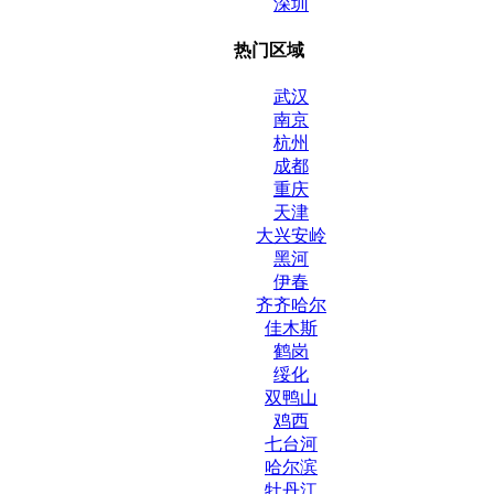
深圳
热门区域
武汉
南京
杭州
成都
重庆
天津
大兴安岭
黑河
伊春
齐齐哈尔
佳木斯
鹤岗
绥化
双鸭山
鸡西
七台河
哈尔滨
牡丹江