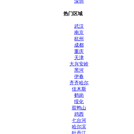
深圳
热门区域
武汉
南京
杭州
成都
重庆
天津
大兴安岭
黑河
伊春
齐齐哈尔
佳木斯
鹤岗
绥化
双鸭山
鸡西
七台河
哈尔滨
牡丹江