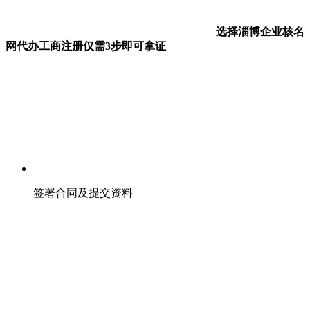
选择淄博企业核名
网代办工商注册仅需3步即可拿证
签署合同及提交资料