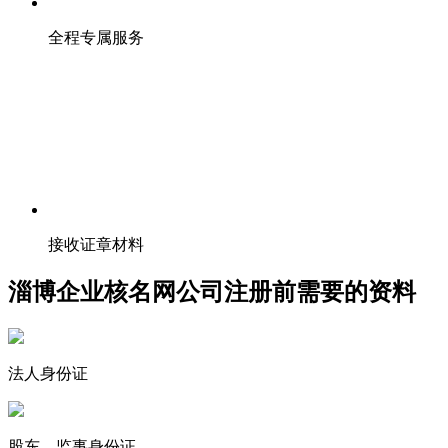
全程专属服务
接收证章材料
淄博企业核名网公司注册前需要的资料
法人身份证
股东、监事身份证