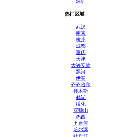
深圳
热门区域
武汉
南京
杭州
成都
重庆
天津
大兴安岭
黑河
伊春
齐齐哈尔
佳木斯
鹤岗
绥化
双鸭山
鸡西
七台河
哈尔滨
牡丹江