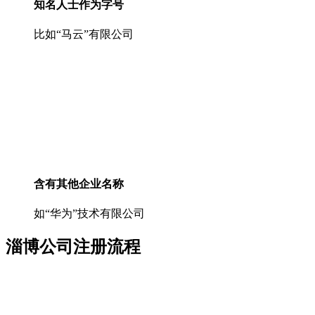
知名人士作为字号
比如“马云”有限公司
含有其他企业名称
如“华为”技术有限公司
淄博公司注册流程