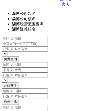
大庆
淄博公司起名
淄博公司核名
淄博经营范围查询
淄博疑难核名
免费查询
开始核名
点击生成