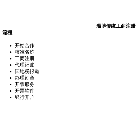
淄博传统工商注册
流程
开始合作
核准名称
工商注册
代理记账
国地税报道
办理刻章
开票服务
开票软件
银行开户