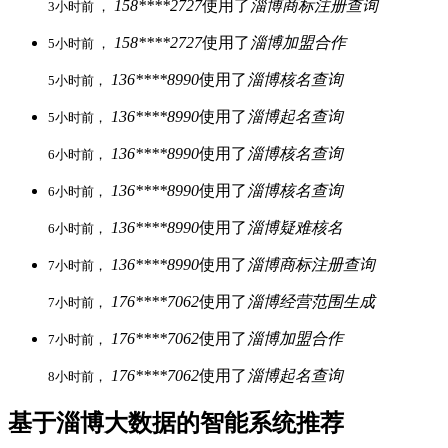
158****2727
使用了
淄博商标注册查询
3小时前 ，
158****2727
使用了
淄博加盟合作
5小时前 ，
136****8990
使用了
淄博核名查询
5小时前，
136****8990
使用了
淄博起名查询
5小时前，
136****8990
使用了
淄博核名查询
6小时前，
136****8990
使用了
淄博核名查询
6小时前，
136****8990
使用了
淄博疑难核名
6小时前，
136****8990
使用了
淄博商标注册查询
7小时前，
176****7062
使用了
淄博经营范围生成
7小时前，
176****7062
使用了
淄博加盟合作
7小时前，
176****7062
使用了
淄博起名查询
8小时前，
基于淄博大数据的智能系统推荐