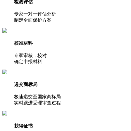
检测评估
专家一对一评估分析
制定全面保护方案
核准材料
专家审核，校对
确定申报材料
递交商标局
极速递交至国家商标局
实时跟进受理审查过程
获得证书