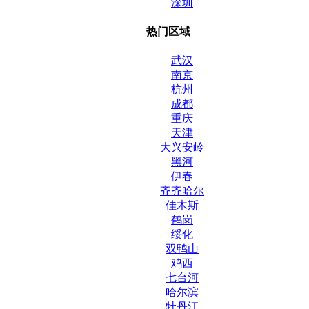
深圳
热门区域
武汉
南京
杭州
成都
重庆
天津
大兴安岭
黑河
伊春
齐齐哈尔
佳木斯
鹤岗
绥化
双鸭山
鸡西
七台河
哈尔滨
牡丹江