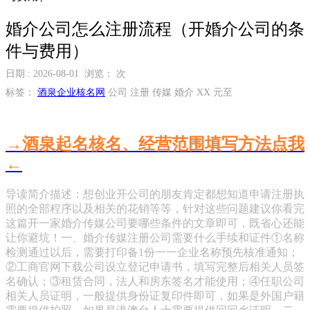
婚介公司怎么注册流程（开婚介公司的条
件与费用）
日期 : 2026-08-01 浏览：
次
标签：
酒泉企业核名网
公司 注册 传媒 婚介 XX 元至
→酒泉起名核名、经营范围填写方法点我
←
导读简介描述：想创业开公司的朋友肯定都想知道申请注册执
照的全部程序以及相关的花销等等，针对这些问题建议你看完
这篇开一家婚介传媒公司要哪些条件的文章即可，既省心还能
让你避坑！一、婚介传媒注册公司需要什么手续和证件①名称
检测通过以后，需要打印备1份一一企业名称预先核准通知；
②工商官网下载公司设立登记申请书，填写完整后相关人员签
名确认；③租赁合同，法人和房东签名才能使用；④任职公司
相关人员证明，一般提供身份证复印件即可，如果是外国户籍