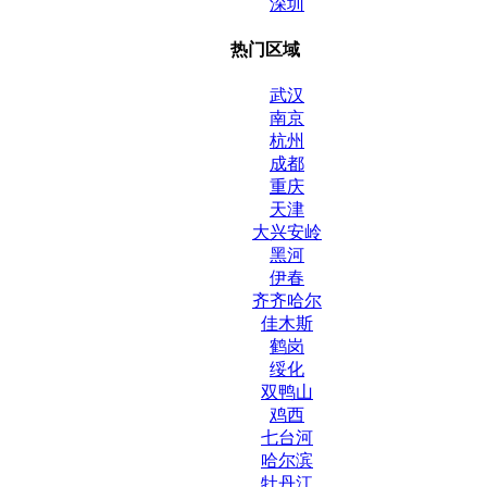
深圳
热门区域
武汉
南京
杭州
成都
重庆
天津
大兴安岭
黑河
伊春
齐齐哈尔
佳木斯
鹤岗
绥化
双鸭山
鸡西
七台河
哈尔滨
牡丹江