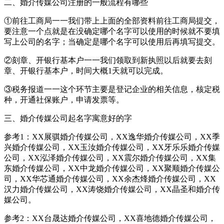
二、婚介传媒公司注册的一般流程有哪些
①前往工商局一一我们带上上面的全部资料前往工商局提交，
要注意一个点就是在没确定哪个名字可以使用的时候就不要填
写上公司的名字；当确定是哪个名字可以使用后再填写提交。
②刻章、开银行基本户一一我们领取到新执照以后就要去刻
章、开银行基本户，时间大概1天就可以完成。
③税务报道一一这个环节主要是登记企业的相关信息，核定税
种，开通社保账户，申请发票等。
三、婚介传媒公司起名字寓意好的字
参考1：XX展骐婚介传媒公司，XX逸华婚介传媒公司，XX季
兴婚介传媒公司，XX玉汝婚介传媒公司，XX牙乐乐婚介传媒
公司，XX泓泽婚介传媒公司，XX震尔婚介传媒公司，XX集
东婚介传媒公司，XX中龙婚介传媒公司，XX聚顺婚介传媒公
司，XX华芯通婚介传媒公司，XX余杰烽婚介传媒公司，XX
汉力婚介传媒公司，XX涛饶婚介传媒公司，XX晶圣和婚介传
媒公司。
参考2：XX台晟达婚介传媒公司，XX喜地德婚介传媒公司，