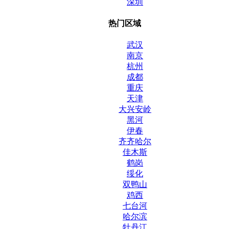
深圳
热门区域
武汉
南京
杭州
成都
重庆
天津
大兴安岭
黑河
伊春
齐齐哈尔
佳木斯
鹤岗
绥化
双鸭山
鸡西
七台河
哈尔滨
牡丹江