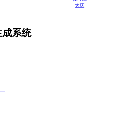
大庆
生成系统
！
←