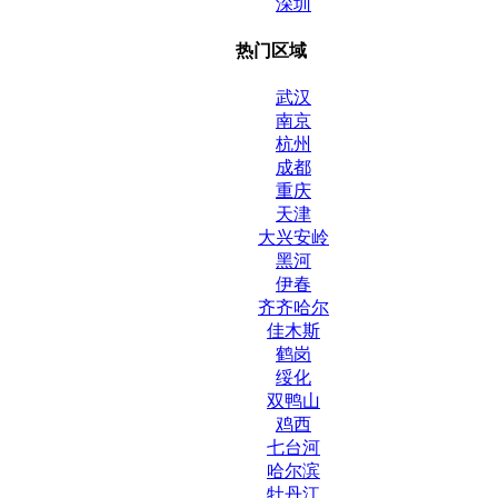
深圳
热门区域
武汉
南京
杭州
成都
重庆
天津
大兴安岭
黑河
伊春
齐齐哈尔
佳木斯
鹤岗
绥化
双鸭山
鸡西
七台河
哈尔滨
牡丹江