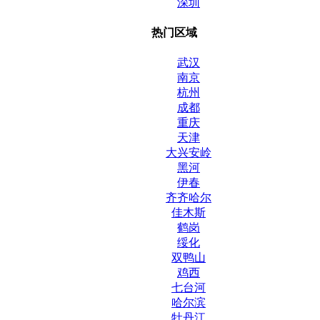
深圳
热门区域
武汉
南京
杭州
成都
重庆
天津
大兴安岭
黑河
伊春
齐齐哈尔
佳木斯
鹤岗
绥化
双鸭山
鸡西
七台河
哈尔滨
牡丹江