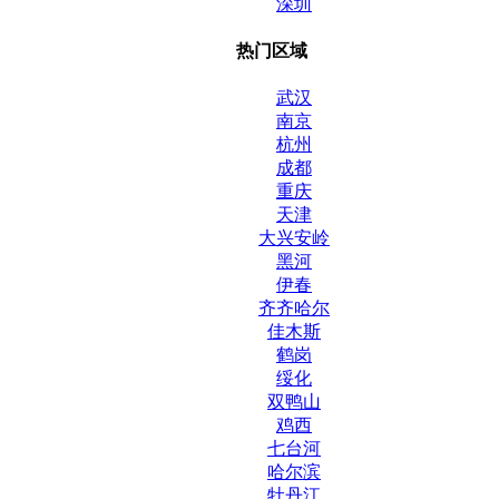
深圳
热门区域
武汉
南京
杭州
成都
重庆
天津
大兴安岭
黑河
伊春
齐齐哈尔
佳木斯
鹤岗
绥化
双鸭山
鸡西
七台河
哈尔滨
牡丹江