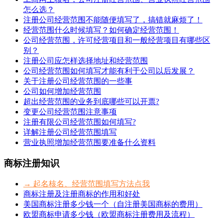
怎么选？
注册公司经营范围不能随便填写了，搞错就麻烦了！
经营范围什么时候填写？如何确定经营范围！
公司经营范围，许可经营项目和一般经营项目有哪些区
别？
注册公司应怎样选择地址和经营范围
公司经营范围如何填写才能有利于公司以后发展？
关于注册公司经营范围的一些事
公司如何增加经营范围
超出经营范围的业务到底哪些可以开票?
变更公司经营范围注意事项
注册有限公司经营范围如何填写?
详解注册公司经营范围填写
营业执照增加经营范围要准备什么资料
商标注册知识
→ 起名核名、经营范围填写方法点我
商标注册及注册商标的作用和好处
美国商标注册多少钱一个（自注册美国商标的费用）
欧盟商标申请多少钱（欧盟商标注册费用及流程）