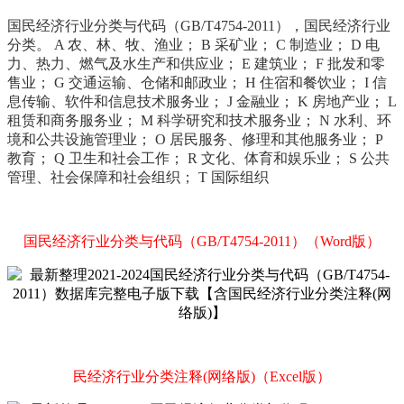
国民经济行业分类与代码（GB/T4754-2011），国民经济行业
分类。 A 农、林、牧、渔业； B 采矿业； C 制造业； D 电
力、热力、燃气及水生产和供应业； E 建筑业； F 批发和零
售业； G 交通运输、仓储和邮政业； H 住宿和餐饮业； I 信
息传输、软件和信息技术服务业； J 金融业； K 房地产业； L
租赁和商务服务业； M 科学研究和技术服务业； N 水利、环
境和公共设施管理业； O 居民服务、修理和其他服务业； P
教育； Q 卫生和社会工作； R 文化、体育和娱乐业； S 公共
管理、社会保障和社会组织； T 国际组织
国民经济行业分类与代码（GB/T4754-2011）（Word版）
民经济行业分类注释(网络版)（Excel版）