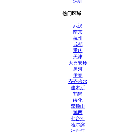
深圳
热门区域
武汉
南京
杭州
成都
重庆
天津
大兴安岭
黑河
伊春
齐齐哈尔
佳木斯
鹤岗
绥化
双鸭山
鸡西
七台河
哈尔滨
牡丹江