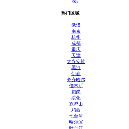
深圳
热门区域
武汉
南京
杭州
成都
重庆
天津
大兴安岭
黑河
伊春
齐齐哈尔
佳木斯
鹤岗
绥化
双鸭山
鸡西
七台河
哈尔滨
牡丹江